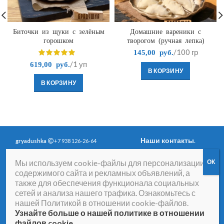
Биточки из щуки с зелёным
Домашние вареники с
горошком
творогом (ручная лепка)
/100 гр
145,00
руб.
/1 уп
619,00
руб.
В КОРЗИНУ
В КОРЗИНУ
Наши контакты
.
gryadushka
+7 938 126-26-64
Политика
Вопросы и ответы
.
Мы используем cookie-файлы для персонализации
конфиденциальности
.
Согласие на получение
содержимого сайта и рекламных объявлений, а
рассылки рекламно-
также для обеспечения функционала социальных
информационных
сетей и анализа нашего трафика. Ознакомьтесь с
материалов
нашей Политикой в отношении cookie-файлов.
Договор-оферта
Согласие на обработку
Узнайте больше о нашей политике в отношении
персональных данных
файлов cookie
.