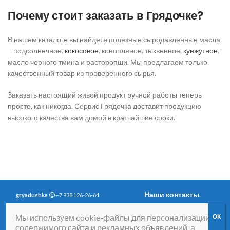
Почему стоит заказать в Грядочке?
В нашем каталоге вы найдете полезные сыродавленные масла
– подсолнечное,
кокосовое
, конопляное, тыквенное,
кунжутное
,
масло черного тмина и расторопши. Мы предлагаем только
качественный товар из проверенного сырья.
Заказать настоящий живой продукт ручной работы теперь
просто, как никогда. Сервис Грядочка доставит продукцию
высокого качества вам домой в кратчайшие сроки.
Наши контакты
.
gryadushka
+7 938 126-26-64
Политика
Вопросы и ответы
.
Мы используем cookie-файлы для персонализации
конфиденциальности
.
Согласие на получение
содержимого сайта и рекламных объявлений, а