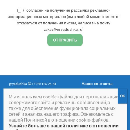
Я
согласен на получение рассылки рекламно-
информационных материалов
(вы в любой момент можете
отказаться от получения писем, написав на почту
zakaz@gryadushka.ru)
Наши контакты
.
gryadushka
+7 938 126-26-64
Политика
Вопросы и ответы
.
Мы используем cookie-файлы для персонализации
конфиденциальности
.
Согласие на получение
содержимого сайта и рекламных объявлений, а
рассылки рекламно-
также для обеспечения функционала социальных
информационных
сетей и анализа нашего трафика. Ознакомьтесь с
материалов
нашей Политикой в отношении cookie-файлов.
Договор-оферта
Согласие на обработку
Узнайте больше о нашей политике в отношении
персональных данных