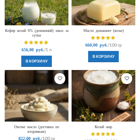
Кефир козий 6% (домашний) заказ за
Масло домашнее (козье)
сутки
/100 гр
660,00
руб.
/1 л
656,00
руб.
В КОРЗИНУ
В КОРЗИНУ
Овечье масло (доставка по
Козий жир
вторникам)
/100 гр
822,00
руб.