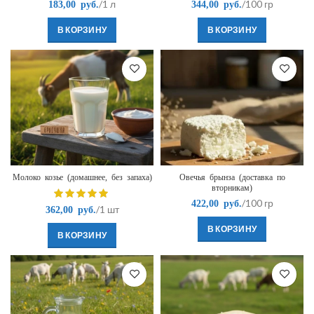
/1 л
/100 гр
183,00
руб.
344,00
руб.
В КОРЗИНУ
В КОРЗИНУ
Молоко козье (домашнее, без запаха)
Овечья брынза (доставка по
вторникам)
/100 гр
422,00
руб.
/1 шт
362,00
руб.
В КОРЗИНУ
В КОРЗИНУ