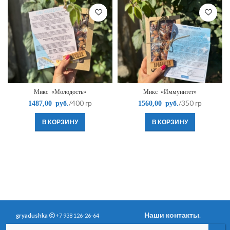
Микс «Молодость»
Микс «Иммунитет»
/400 гр
/350 гр
1487,00
руб.
1560,00
руб.
В КОРЗИНУ
В КОРЗИНУ
Наши контакты
.
gryadushka
+7 938 126-26-64