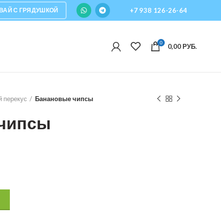
ВАЙ С ГРЯДУШКОЙ
+7 938 126-26-64
0
0,00
РУБ.
 перекус
Банановые чипсы
чипсы