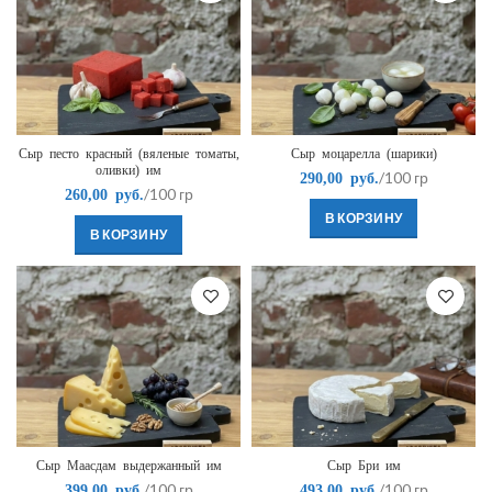
Сыр песто красный (вяленые томаты,
Сыр моцарелла (шарики)
оливки) им
/100 гр
290,00
руб.
/100 гр
260,00
руб.
В КОРЗИНУ
В КОРЗИНУ
Сыр Маасдам выдержанный им
Сыр Бри им
/100 гр
/100 гр
399,00
руб.
493,00
руб.