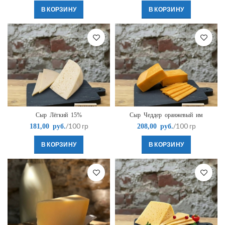
В КОРЗИНУ
В КОРЗИНУ
Сыр Лёгкий 15%
Сыр Чеддер оранжевый им
/100 гр
/100 гр
181,00
руб.
208,00
руб.
В КОРЗИНУ
В КОРЗИНУ