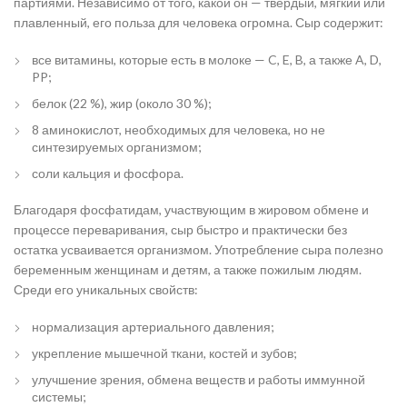
партиями. Независимо от того, какой он — твердый, мягкий или
плавленный, его польза для человека огромна. Сыр содержит:
все витамины, которые есть в молоке — C, E, B, а также A, D,
PP;
белок (22 %), жир (около 30 %);
8 аминокислот, необходимых для человека, но не
синтезируемых организмом;
соли кальция и фосфора.
Благодаря фосфатидам, участвующим в жировом обмене и
процессе переваривания, сыр быстро и практически без
остатка усваивается организмом. Употребление сыра полезно
беременным женщинам и детям, а также пожилым людям.
Среди его уникальных свойств:
нормализация артериального давления;
укрепление мышечной ткани, костей и зубов;
улучшение зрения, обмена веществ и работы иммунной
системы;