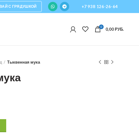
ВАЙ С ГРЯДУШКОЙ
+7 938 126-26-64
0
0,00
РУБ.
д
Тыквенная мука
мука