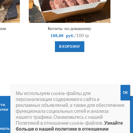
ром
Котлеты по-домашнему
Гол
/100 гр
188,00
руб.
В КОРЗИНУ
Мы используем cookie-файлы для
персонализации содержимого сайта и
сти
.
Вопросы и ответы
.
рекламных объявлений, а также для обеспечения
ылки
функционала социальных сетей и анализа
нашего трафика. Ознакомьтесь с нашей
Политикой в отношении cookie-файлов.
Узнайте
ональных
больше о нашей политике в отношении