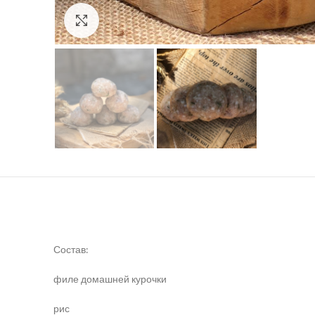
Click to enlarge
Состав:
филе домашней курочки
рис