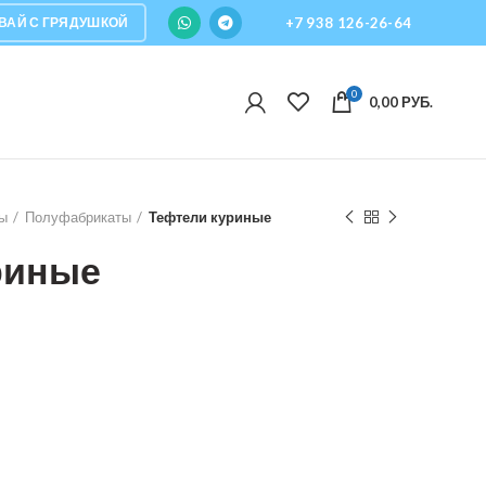
ВАЙ С ГРЯДУШКОЙ
+7 938 126-26-64
0
0,00
РУБ.
ы
Полуфабрикаты
Тефтели куриные
риные