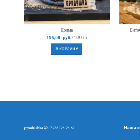
Долма
Бито
/100 гр
196,00
руб.
В КОРЗИНУ
Наши к
gryadushka
+7 938 126-26-64