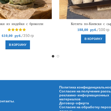
чки из индейки с броколли
Котлета по-Киевски с сы
/100 гр
188,00
руб.
/350 гр
610,00
руб.
В КОРЗИНУ
В КОРЗИНУ
Политика конфиденциально
Согласие на получение расс
рекламно-информационных
материалов
онтакты
.
Договор-оферта
Согласие на обработку перс
данных