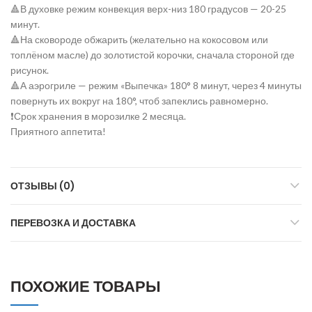
🔺В духовке режим конвекция верх-низ 180 градусов — 20-25
минут.
🔺На сковороде обжарить (желательно на кокосовом или
топлëном масле) до золотистой корочки, сначала стороной где
рисунок.
🔺А аэрогриле — режим «Выпечка» 180° 8 минут, через 4 минуты
повернуть их вокруг на 180°, чтоб запеклись равномерно.
❗Срок хранения в морозилке 2 месяца.
Приятного аппетита!
ОТЗЫВЫ (0)
ПЕРЕВОЗКА И ДОСТАВКА
ПОХОЖИЕ ТОВАРЫ