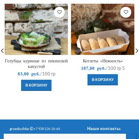
Голубцы куриные из пекинской
Котлеты «Нежность»
капустой
/100 гр
5
187,00
руб.
/100 гр
83,00
руб.
В КОРЗИНУ
В КОРЗИНУ
Наши контакты
.
gryadushka
+7 938 126-26-64
Политика
Вопросы и ответы
.