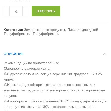
В КОРЗИНУ
Категории:
Замороженные продукты
,
Питание для детей
,
Полуфабрикаты
,
Полуфабрикаты
ОПИСАНИЕ
Рекомендации по приготовлению:
❗Заранее не размораживать.
🔺В духовке режим конвекция верх-низ 180 градусов — 20-25
минут.
🔺На сковороде обжарить (желательно на кокосовом или
топлëном масле) до золотистой корочки, сначала стороной где
рисунок.
🔺А аэрогриле — режим «Выпечка» 180° 8 минут, через 4 минуты
повернуть их вокруг на 180°, чтоб запеклись равномерно.