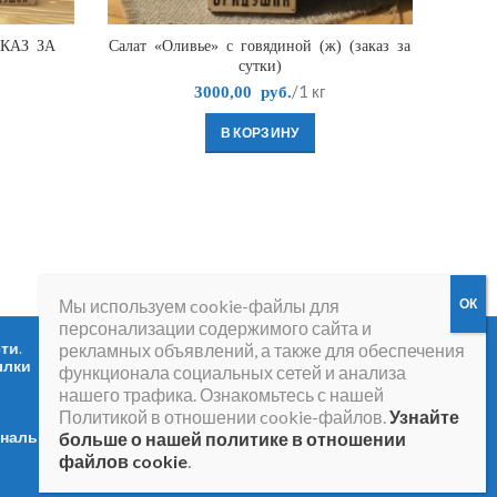
АКАЗ ЗА
Салат «Оливье» с говядиной (ж) (заказ за
Ре
сутки)
/1 кг
3000,00
руб.
В КОРЗИНУ
Мы используем cookie-файлы для
персонализации содержимого сайта и
сти
.
Вопросы и ответы
.
рекламных объявлений, а также для обеспечения
ылки
функционала социальных сетей и анализа
нашего трафика. Ознакомьтесь с нашей
Политикой в отношении cookie-файлов.
Узнайте
ональных
больше о нашей политике в отношении
файлов cookie
.