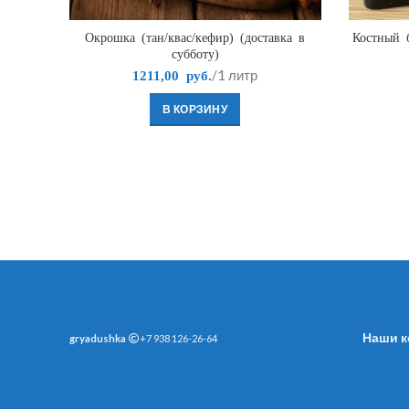
Окрошка (тан/квас/кефир) (доставка в
Костный б
субботу)
/1 литр
1211,00
руб.
В КОРЗИНУ
Наши к
gryadushka
+7 938 126-26-64