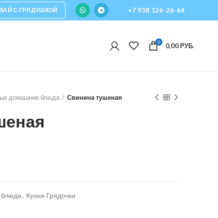
ВАЙ С ГРЯДУШКОЙ
+7 938 126-26-64
0
0,00
РУБ.
вые домашние блюда
Свинина тушеная
шеная
 блюда
,
Кухня Грядочки