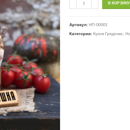
В КОРЗИНУ
Артикул:
НП-00001
Категории:
Кухня Грядочки
,
Но