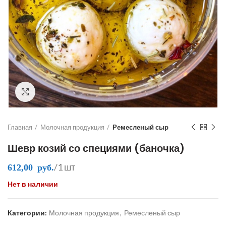
Click to enlarge
Главная
Молочная продукция
Ремесленый сыр
Шевр козий со специями (баночка)
/1 шт
612,00
руб.
Нет в наличии
Категории:
Молочная продукция
,
Ремесленый сыр