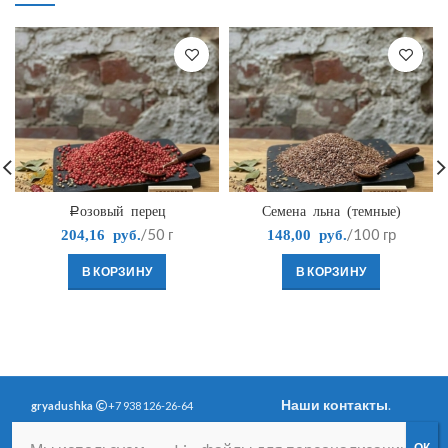
Розовый перец
Семена льна (темные)
/50 г
/100 гр
204,16
руб.
148,00
руб.
В КОРЗИНУ
В КОРЗИНУ
Наши контакты
.
gryadushka
+7 938 126-26-64
Политика
Вопросы и ответы
.