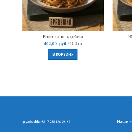
Вешенки по-корейски
Я
/100 гр
402,00
руб.
В КОРЗИНУ
Наши к
gryadushka
+7 938 126-26-64