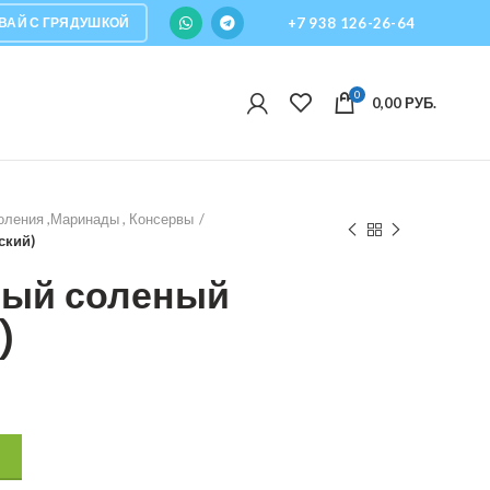
ВАЙ С ГРЯДУШКОЙ
+7 938 126-26-64
0
0,00
РУБ.
оления ,Маринады , Консервы
ский)
ный соленый
)