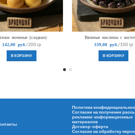
блоки моченые (сладкие)
Вяленые маслины с косто
/200 гр
/100 гр
142,00
руб.
339,00
руб.
В КОРЗИНУ
В КОРЗИНУ
Политика конфиденциально
Согласие на получение расс
рекламно-информационных
материалов
онтакты
.
Договор-оферта
Согласие на обработку перс