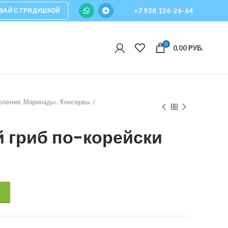
ВАЙ С ГРЯДУШКОЙ
+7 938 126-26-64
0
0,00
РУБ.
оления ,Маринады , Консервы
 гриб по-корейски