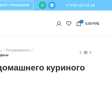
ВАЙ С ГРЯДУШКОЙ
+7 938 126-26-64
0
0,00
РУБ.
ы
Полуфабрикаты
 филе
домашнего куриного