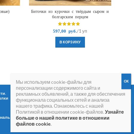
овые)
Биточки из курочки с твёрдым сыром и
С
болгарским перцем
/1 уп
597,00
руб.
В КОРЗИНУ
Мы используем cookie-файлы для
персонализации содержимого сайта и
сти
.
Вопросы и ответы
.
рекламных объявлений, а также для обеспечения
ылки
функционала социальных сетей и анализа
нашего трафика. Ознакомьтесь с нашей
Политикой в отношении cookie-файлов.
Узнайте
ональных
больше о нашей политике в отношении
файлов cookie
.