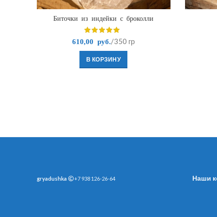
Биточки из индейки с броколли
/350 гр
610,00
руб.
В КОРЗИНУ
Наши к
gryadushka
+7 938 126-26-64