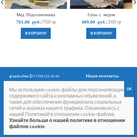
Мед Подсолнечника
Соты с медом
/700 гр
/200 гр
761,00
руб.
409,00
руб.
В КОРЗИНУ
В КОРЗИНУ
Наши контакты
.
gryadushka
+7 938 126-26-64
Политика
Вопросы и ответы
.
Мы используем cookie-файлы для персонализации
конфиденциальности
.
Согласие на получение
содержимого сайта и рекламных объявлений, а
рассылки рекламно-
также для обеспечения функционала социальных
информационных
сетей и анализа нашего трафика. Ознакомьтесь с
материалов
нашей Политикой в отношении cookie-файлов.
Договор-оферта
Согласие на обработку
Узнайте больше о нашей политике в отношении
персональных данных
файлов cookie
.
Уведомление о cookies