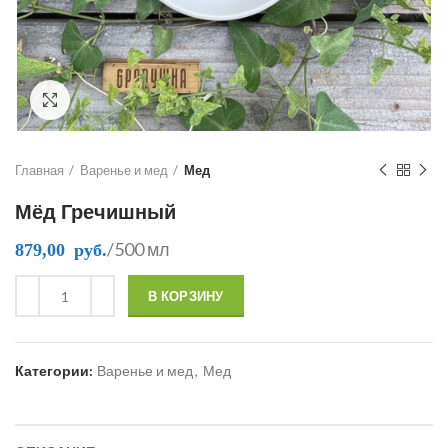
Click to enlarge
Главная
Варенье и мед
Мед
Мёд Гречишный
/500 мл
879,00
руб.
В КОРЗИНУ
Категории:
Варенье и мед
,
Мед