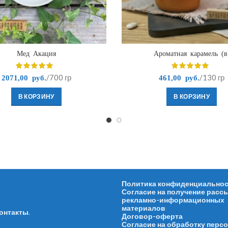
Мед Акация
Ароматная карамель (в
/700 гр
/130 гр
2071,00
руб.
461,00
руб.
В КОРЗИНУ
В КОРЗИНУ
Политика конфиденциально
Согласие на получение расс
рекламно-информационных
материалов
онтакты
.
Договор-оферта
Согласие на обработку перс