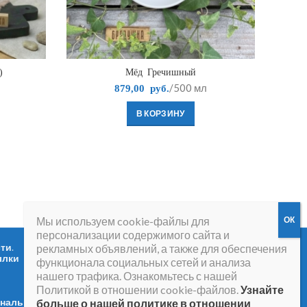
)
Мёд Гречишный
/500 мл
879,00
руб.
В КОРЗИНУ
Мы используем cookie-файлы для
персонализации содержимого сайта и
сти
.
Вопросы и ответы
.
рекламных объявлений, а также для обеспечения
ылки
функционала социальных сетей и анализа
нашего трафика. Ознакомьтесь с нашей
Политикой в отношении cookie-файлов.
Узнайте
ональных
больше о нашей политике в отношении