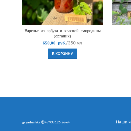
Варенье из арбуза и красной смородины
(органик)
/350 мл
650,00
руб.
В КОРЗИНУ
Наши к
gryadushka
+7 938 126-26-64