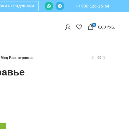
ВАЙ С ГРЯДУШКОЙ
+7 938 126-26-64
0
0,00
РУБ.
Мед Разнотравье
равье