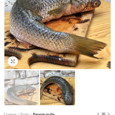
Click to enlarge
Главная
Рыба
Речная рыба