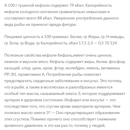
А 100 г тушеной кефали содержит 79 кКал. Калорийность
кефали холодного копчения сравнительно невысокая и
составляет всего 88 кКал. Умеренное употребление данного
вида рыбы не принесет вреда фигуре.
Пищевая ценность в 100 граммах: Белки, гр Жиры, гр Углеводы,
гр Зола, гр Вода, гр Калорийность, кКал 17,5 2,3 — 0,3 70 124
Полезные свойства кефали Кефаль,имеет очень ценное,
нежное и вкусное мясо. Кефаль содержит жиры, белки, фосфор,
кальций, хлор, цинк, хром, фтор, молибден, никель, витамины
РР, В1, провитамин А. Потребление рыбы помогает
предотвратить сердечные заболевания и инсульт. Это потому,
что в рыбе, а также в моллюсках и ракообразных имеется
особый тип масла, называемый омега-3, которое поддерживает
артерии в здоровом состоянии. Инфаркт или инсульт — это
последствие того, что сгустки крови закупорили артерию. Чем
полезно масло омега-3? — Оно предотвращает образование
этих сгустков. Помимо прочего оно способствует снижению
кровяного давления, и это как раз то, почему у людей,