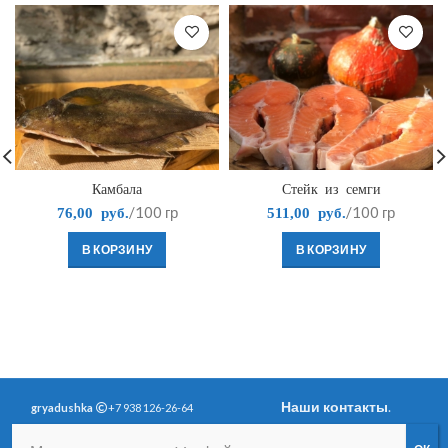
Камбала
Стейк из семги
/100 гр
/100 гр
76,00
руб.
511,00
руб.
В КОРЗИНУ
В КОРЗИНУ
Наши контакты
.
gryadushka
+7 938 126-26-64
Политика
Вопросы и ответы
.