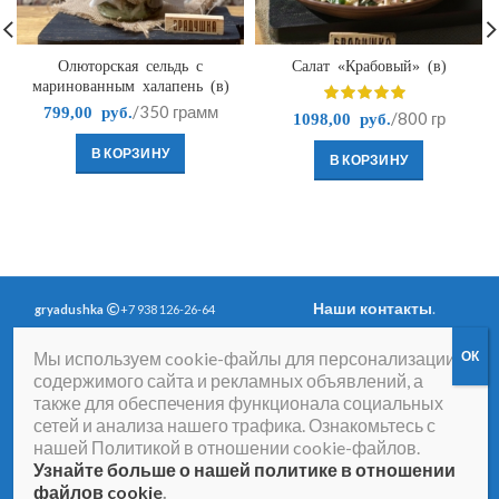
Олюторская сельдь с
Салат «Крабовый» (в)
маринованным халапень (в)
/350 грамм
799,00
руб.
/800 гр
1098,00
руб.
В КОРЗИНУ
В КОРЗИНУ
Наши контакты
.
gryadushka
+7 938 126-26-64
Политика
Вопросы и ответы
.
Мы используем cookie-файлы для персонализации
конфиденциальности
.
Согласие на получение
содержимого сайта и рекламных объявлений, а
рассылки рекламно-
также для обеспечения функционала социальных
информационных
сетей и анализа нашего трафика. Ознакомьтесь с
материалов
нашей Политикой в отношении cookie-файлов.
Договор-оферта
Согласие на обработку
Узнайте больше о нашей политике в отношении
персональных данных
файлов cookie
.