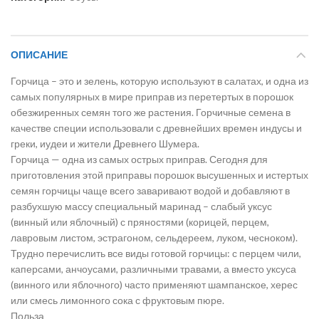
ОПИСАНИЕ
Горчица – это и зелень, которую используют в салатах, и одна из
самых популярных в мире приправ из перетертых в порошок
обезжиренных семян того же растения. Горчичные семена в
качестве специи использовали с древнейших времен индусы и
греки, иудеи и жители Древнего Шумера.
Горчица — одна из самых острых приправ. Сегодня для
приготовления этой приправы порошок высушенных и истертых
семян горчицы чаще всего заваривают водой и добавляют в
разбухшую массу специальный маринад – слабый уксус
(винный или яблочный) с пряностями (корицей, перцем,
лавровым листом, эстрагоном, сельдереем, луком, чесноком).
Трудно перечислить все виды готовой горчицы: с перцем чили,
каперсами, анчоусами, различными травами, а вместо уксуса
(винного или яблочного) часто применяют шампанское, херес
или смесь лимонного сока с фруктовым пюре.
Польза