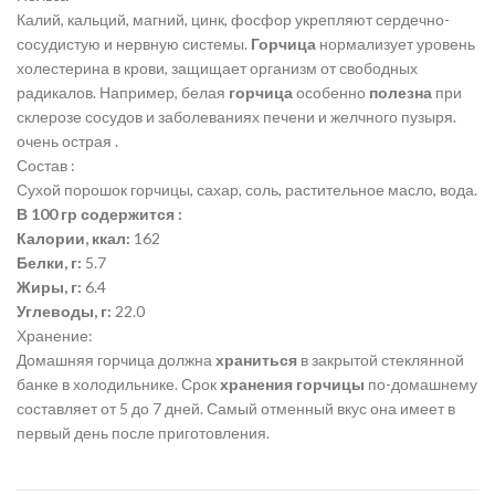
Калий, кальций, магний, цинк, фосфор укрепляют сердечно-
сосудистую и нервную системы.
Горчица
нормализует уровень
холестерина в крови, защищает организм от свободных
радикалов. Например, белая
горчица
особенно
полезна
при
склерозе сосудов и заболеваниях печени и желчного пузыря.
очень острая .
Состав :
Сухой порошок горчицы, сахар, соль, растительное масло, вода.
В 100 гр содержится :
Калории, ккал:
162
Белки, г:
5.7
Жиры, г:
6.4
Углеводы, г:
22.0
Хранение:
Домашняя горчица должна
храниться
в закрытой стеклянной
банке в холодильнике. Срок
хранения горчицы
по-домашнему
составляет от 5 до 7 дней. Самый отменный вкус она имеет в
первый день после приготовления.