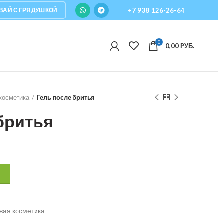
ВАЙ С ГРЯДУШКОЙ
+7 938 126-26-64
0
0,00
РУБ.
косметика
Гель после бритья
бритья
вая косметика