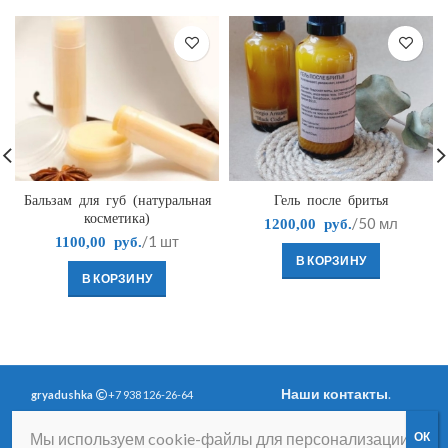
Бальзам для губ (натуральная
Гель после бритья
косметика)
/50 мл
1200,00
руб.
/1 шт
1100,00
руб.
В КОРЗИНУ
В КОРЗИНУ
Наши контакты
.
gryadushka
+7 938 126-26-64
Политика
Вопросы и ответы
.
Мы используем cookie-файлы для персонализации
конфиденциальности
.