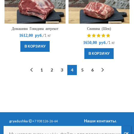
Домашняя Говядина антрекот
Свинина (Шея)
/1 кг
1612,00
руб.
/1 кг
1650,00
руб.
В КОРЗИНУ
В КОРЗИНУ
1
2
3
4
5
6
Наши контакты
.
gryadushka
+7 938 126-26-64
Политика
Вопросы и ответы
.