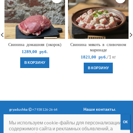
Свинина домашняя (окорок)
Свинина мякоть в сливочном
маринаде
1289,00
руб.
/1 кг
1821,00
руб.
В КОРЗИНУ
В КОРЗИНУ
Наши контакты
.
gryadushka
+7 938 126-26-64
Политика
Вопросы и ответы
.
Мы используем cookie-файлы для персонализации
конфиденциальности
.
Согласие на получение
содержимого сайта и рекламных объявлений, а
рассылки рекламно-