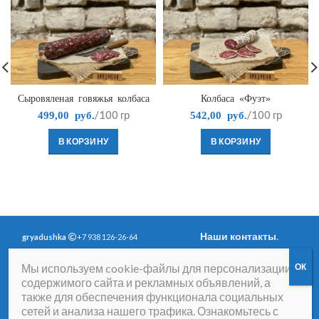
Сыровяленая говяжья колбаса
Колбаса «Фуэт»
/100 гр
/100 гр
499,00
руб.
542,00
руб.
В КОРЗИНУ
В КОРЗИНУ
Наши контакты
.
gryadushka
+7 938 126-26-64
Политика
Вопросы и ответы
.
Мы используем cookie-файлы для персонализации
конфиденциальности
.
Согласие на получение
содержимого сайта и рекламных объявлений, а
рассылки рекламно-
также для обеспечения функционала социальных
информационных
сетей и анализа нашего трафика. Ознакомьтесь с
материалов