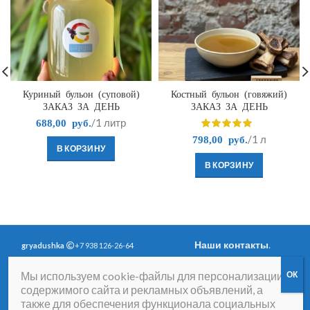
Куриный бульон (суповой)
Костный бульон (говяжий)
ЗАКАЗ ЗА ДЕНЬ
ЗАКАЗ ЗА ДЕНЬ
/1 литр
688,00
руб.
/1 л
798,00
руб.
В КОРЗИНУ
В КОРЗИНУ
Наши контакты
.
gryadushka
+7 938 126-26-64
Политика
Вопросы и ответы
.
Мы используем cookie-файлы для персонализации
конфиденциальности
.
Согласие на получение
содержимого сайта и рекламных объявлений, а
рассылки рекламно-
также для обеспечения функционала социальных