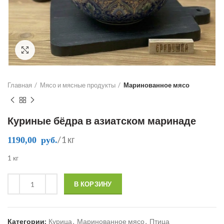
Click to enlarge
Главная
Мясо и мясные продукты
Маринованное мясо
Куриные бёдра в азиатском маринаде
/1 кг
1190,00
руб.
1 кг
В КОРЗИНУ
Категории:
Курица
,
Маринованное мясо
,
Птица