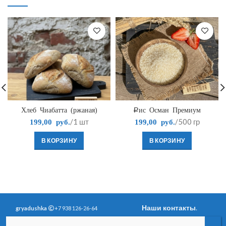
Хлеб Чиабатта (ржаная)
Рис Осман Премиум
/1 шт
/500 гр
199,00
руб.
199,00
руб.
В КОРЗИНУ
В КОРЗИНУ
Наши контакты
.
gryadushka
+7 938 126-26-64
Политика
Вопросы и ответы
.