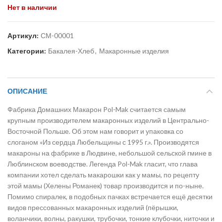
Нет в наличии
Артикул:
СМ-00001
Категории:
Бакалея-Хлеб
,
Макаронные изделия
ОПИСАНИЕ
Фабрика Домашних Макарон Pol-Mak считается самым
крупным производителем макаронных изделий в Центрально-
Восточной Польше. Об этом нам говорит и упаковка со
слоганом «Из сердца Любельщины с 1995 г.». Производятся
макароны на фабрике в Людвине, небольшой сельской гмине в
Люблинском воеводстве. Легенда Pol-Mak гласит, что глава
компании хотел сделать макарошки как у мамы, по рецепту
этой мамы (Хелены Романек) товар производится и по-ныне.
Помимо спиралек, в подобных пачках встречается ещё десятки
видов прессованных макаронных изделий (пёрышки,
воланчики, волны, ракушки, трубочки, тонкие клубочки, ниточки и