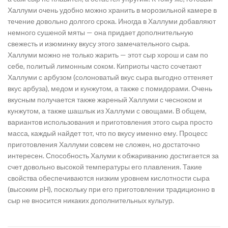
Халлуми очень удобно можно хранить в морозильной камере в
течение довольно долгого срока. Иногда в Халлуми добавляют
немного сушеной мяты — она придает дополнительную
свежесть и изюминку вкусу этого замечательного сыра.
Халлуми можно не только жарить — этот сыр хорош и сам по
себе, политый лимонным соком. Киприоты часто сочетают
Халлуми с арбузом (солоноватый вкус сыра выгодно оттеняет
вкус арбуза), медом и кунжутом, а также с помидорами. Очень
вкусным получается также жареный Халлуми с чесноком и
кунжутом, а также шашлык из Халлуми с овощами. В общем,
вариантов использования и приготовления этого сыра просто
масса, каждый найдет тот, что по вкусу именно ему. Процесс
приготовления Халлуми совсем не сложен, но достаточно
интересен. Способность Халуми к обжариванию достигается за
счет довольно высокой температуры его плавления. Такие
свойства обеспечиваются низким уровнем кислотности сыра
(высоким pH), поскольку при его приготовлении традиционно в
сыр не вносится никаких дополнительных культур.