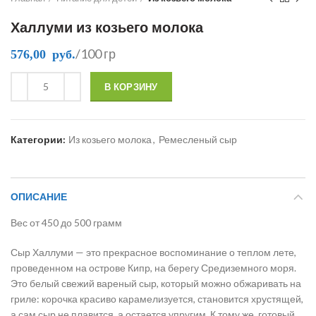
Халлуми из козьего молока
/100 гр
576,00
руб.
В КОРЗИНУ
Категории:
Из козьего молока
,
Ремесленый сыр
ОПИСАНИЕ
Вес от 450 до 500 грамм
Сыр Халлуми — это прекрасное воспоминание о теплом лете,
проведенном на острове Кипр, на берегу Средиземного моря.
Это белый свежий вареный сыр, который можно обжаривать на
гриле: корочка красиво карамелизуется, становится хрустящей,
а сам сыр не плавится, а остается упругим. К тому же, готовый