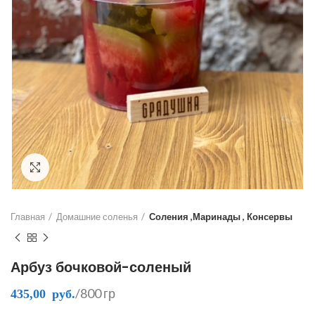
Click to enlarge
Главная
Домашние соленья
Соления ,Маринады , Консервы
Арбуз бочковой-соленый
/800 гр
435,00
руб.