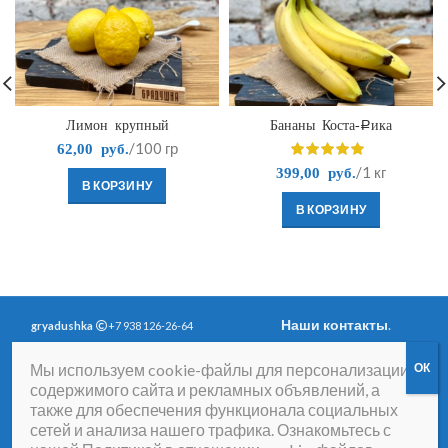
Лимон крупный
Бананы Коста-Рика
/100 гр
62,00
руб.
/1 кг
399,00
руб.
В КОРЗИНУ
В КОРЗИНУ
Наши контакты
.
gryadushka
+7 938 126-26-64
Политика
Вопросы и ответы
.
Мы используем cookie-файлы для персонализации
конфиденциальности
.
Согласие на получение
содержимого сайта и рекламных объявлений, а
рассылки рекламно-
также для обеспечения функционала социальных
информационных
сетей и анализа нашего трафика. Ознакомьтесь с
материалов