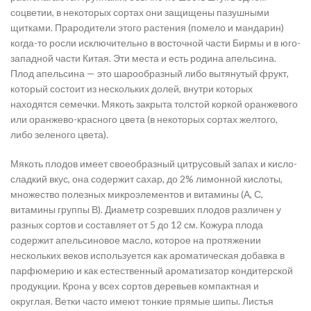
соцветии, в некоторых сортах они защищены пазушными
щитками. Прародители этого растения (помело и мандарин)
когда-то росли исключительно в восточной части Бирмы и в юго-
западной части Китая. Эти места и есть родина апельсина.
Плод апельсина — это шарообразный либо вытянутый фрукт,
который состоит из нескольких долей, внутри которых
находятся семечки. Мякоть закрыта толстой коркой оранжевого
или оранжево-красного цвета (в некоторых сортах желтого,
либо зеленого цвета).
Мякоть плодов имеет своеобразный цитрусовый запах и кисло-
сладкий вкус, она содержит сахар, до 2% лимонной кислоты,
множество полезных микроэлементов и витамины (А, С,
витамины группы В). Диаметр созревших плодов различен у
разных сортов и составляет от 5 до 12 см. Кожура плода
содержит апельсиновое масло, которое на протяжении
нескольких веков используется как ароматическая добавка в
парфюмерию и как естественный ароматизатор кондитерской
продукции. Крона у всех сортов деревьев компактная и
округлая. Ветки часто имеют тонкие прямые шипы. Листья