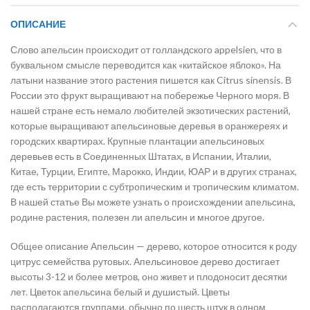
ОПИСАНИЕ
Слово апельсин происходит от голландского appelsien, что в
буквальном смысле переводится как «китайское яблоко». На
латыни название этого растения пишется как Citrus sinensis. В
России это фрукт выращивают на побережье Черного моря. В
нашей стране есть немало любителей экзотических растений,
которые выращивают апельсиновые деревья в оранжереях и
городских квартирах. Крупные плантации апельсиновых
деревьев есть в Соединенных Штатах, в Испании, Италии,
Китае, Турции, Египте, Марокко, Индии, ЮАР и в других странах,
где есть территории с субтропическим и тропическим климатом.
В нашей статье Вы можете узнать о происхождении апельсина,
родине растения, полезен ли апельсин и многое другое.
Общее описание Апельсин — дерево, которое относится к роду
цитрус семейства рутовых. Апельсиновое дерево достигает
высоты 3-12 и более метров, оно живет и плодоносит десятки
лет. Цветок апельсина белый и душистый. Цветы
располагаются группами, обычно по шесть штук в одном