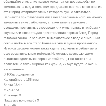
обращайте внимание на цвет мяса, так как цесарка обычно
темновата на вид, и, если вам предлагают светлое мясо, значит,
это гибрид, от приготовления которого лучше отказаться.
Вариантов приготовления мяса цесарки очень много: ее можно
зажарить в вине с яблоками, а также запечь в духовке с
овощами, протушить в сковороде или мультиварке и грибами и
соусом или отварить для приготовления первых блюд. Перед
готовкой важно не забывать вымачивать ее в воде с лимонным
соком, чтобы мясо стало более мягким и лучше пропекалось.
Из мяса цесарки можно также сделать котлеты и отбивные, а
еще восхитительные тефтели. Некоторые хозяюшки даже
пытаются сделать консервы из этой птицы, но так как она
является не такой жирной, как курица, их вкус будет не очень
насыщенным.
В 100гр содержится
Калорийность 158 ккал
Белки 23.4 г
Жиры 6.5г
Углеводы 0 г
Пищевые волокна 0 г 0
Вода 69 г