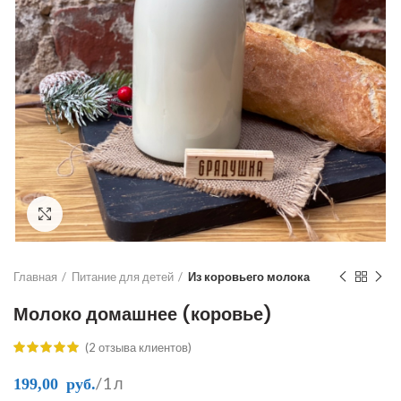
Click to enlarge
Главная
Питание для детей
Из коровьего молока
Молоко домашнее (коровье)
(
2
отзыва клиентов)
/1 л
199,00
руб.