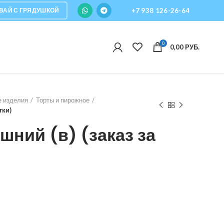
ВАЙ С ГРЯДУШКОЙ
+7 938 126-26-64
0
0,00
РУБ.
е изделия
Торты и пирожное
тки)
ний (в) (заказ за