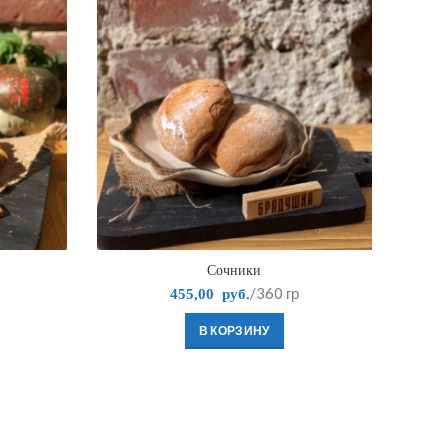
Сочники
Конфет
/360 гр
455,00
руб.
В КОРЗИНУ