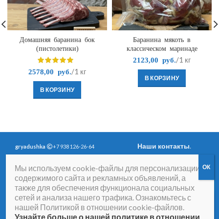
Домашняя баранина бок
Баранина мякоть в
(пистолетики)
классическом маринаде
/1 кг
2123,00
руб.
/1 кг
2578,00
руб.
В КОРЗИНУ
В КОРЗИНУ
Наши контакты
.
gryadushka
+7 938 126-26-64
Политика
Вопросы и ответы
.
Мы используем cookie-файлы для персонализации
конфиденциальности
.
Согласие на получение
содержимого сайта и рекламных объявлений, а
рассылки рекламно-
также для обеспечения функционала социальных
информационных
сетей и анализа нашего трафика. Ознакомьтесь с
материалов
нашей Политикой в отношении cookie-файлов.
Договор-оферта
Согласие на обработку
Узнайте больше о нашей политике в отношении