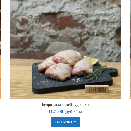
Бедро домашней курочки
/1 кг
1121,00
руб.
В КОРЗИНУ