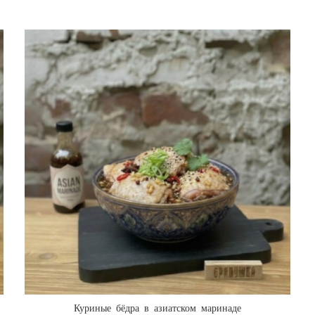
Куриные бёдра в азиатском маринаде