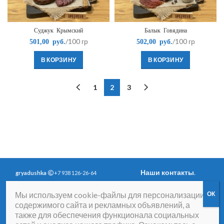
Суджук Крымский
Балык Говядина
/100 гр
/100 гр
501,00
руб.
502,00
руб.
В КОРЗИНУ
В КОРЗИНУ
1
2
3
Наши контакты
.
gryadushka
+7 938 126-26-64
Политика
Вопросы и ответы
.
Мы используем cookie-файлы для персонализации
конфиденциальности
.
Согласие на получение
содержимого сайта и рекламных объявлений, а
рассылки рекламно-
также для обеспечения функционала социальных
информационных